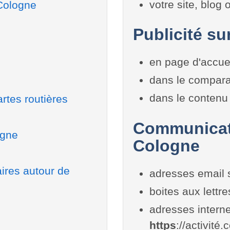
votre site, blog
 Cologne
Publicité su
en page d'accue
dans le compara
dans le contenu 
rtes routières
Communicati
ogne
Cologne
aires autour de
adresses email 
boites aux lettr
adresses interne
https
://activité.