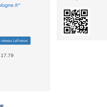
logne.fr"
le réseau LaFrance
.17.79
s