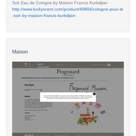
Soir Eau de Cologne by Maison Francis Kurkdjian
http://www.luckyscent.com/product/49804/cologne-pour-le
-soir-by-maison-francis-kurkdjian
Maison