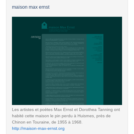
maison max ernst
Les artistes et poètes Max Ernst et Dorothea Tanning ont
habité cette maison le pin perdu à Huismes, près de
Chinon en Touraine, de 1955 à 1968.
http://maison-max-ernst.org