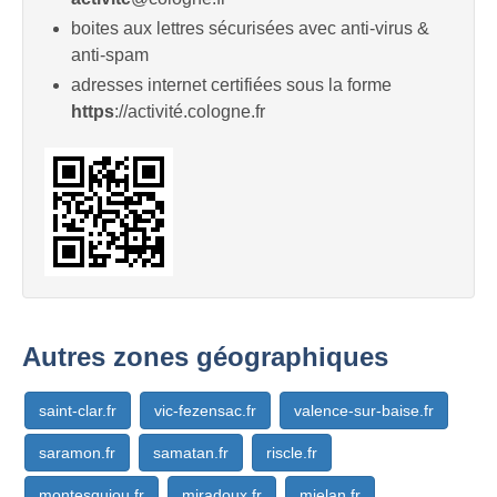
boites aux lettres sécurisées avec anti-virus &
anti-spam
adresses internet certifiées sous la forme
https
://activité.cologne.fr
Autres zones géographiques
saint-clar.fr
vic-fezensac.fr
valence-sur-baise.fr
saramon.fr
samatan.fr
riscle.fr
montesquiou.fr
miradoux.fr
mielan.fr