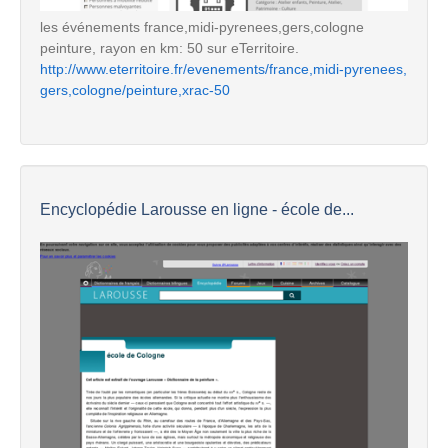
les événements france,midi-pyrenees,gers,cologne
peinture, rayon en km: 50 sur eTerritoire.
http://www.eterritoire.fr/evenements/france,midi-pyrenees,
gers,cologne/peinture,xrac-50
Encyclopédie Larousse en ligne - école de...